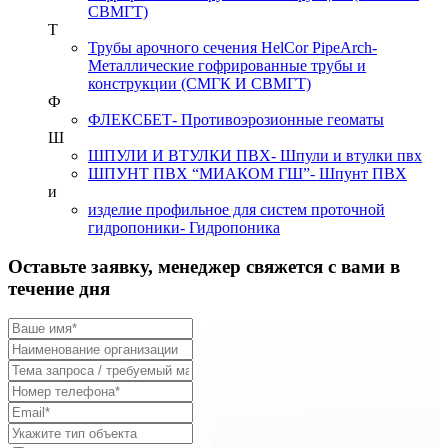
СВМГТ)
Т
Трубы арочного сечения HelCor PipeArch
-
Металлические гофрированные трубы и
конструкции (СМГК И СВМГТ)
Ф
ФЛЕКСБЕТ
- Противоэрозионные геоматы
Ш
ШПУЛИ И ВТУЛКИ ПВХ
- Шпули и втулки пвх
ШПУНТ ПВХ “МИАКОМ ГШ”
- Шпунт ПВХ
и
изделие профильное для систем проточной
гидропоники
- Гидропоника
Оставьте заявку, менеджер свяжется с вами в
течение дня