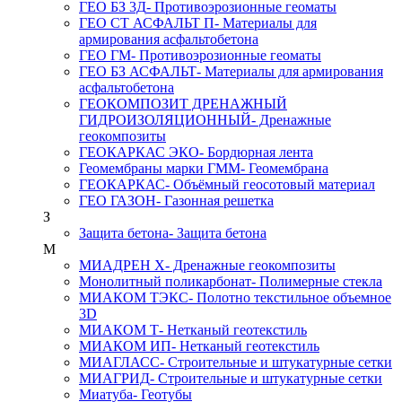
ГЕО БЗ 3Д
- Противоэрозионные геоматы
ГЕО СТ АСФАЛЬТ П
- Материалы для
армирования асфальтобетона
ГЕО ГМ
- Противоэрозионные геоматы
ГЕО БЗ АСФАЛЬТ
- Материалы для армирования
асфальтобетона
ГЕОКОМПОЗИТ ДРЕНАЖНЫЙ
ГИДРОИЗОЛЯЦИОННЫЙ
- Дренажные
геокомпозиты
ГЕОКАРКАС ЭКО
- Бордюрная лента
Геомембраны марки ГММ
- Геомембрана
ГЕОКАРКАС
- Объёмный геосотовый материал
ГЕО ГАЗОН
- Газонная решетка
З
Защита бетона
- Защита бетона
М
МИАДРЕН Х
- Дренажные геокомпозиты
Монолитный поликарбонат
- Полимерные стекла
МИАКОМ ТЭКС
- Полотно текстильное объемное
3D
МИАКОМ Т
- Нетканый геотекстиль
МИАКОМ ИП
- Нетканый геотекстиль
МИАГЛАСС
- Строительные и штукатурные сетки
МИАГРИД
- Строительные и штукатурные сетки
Миатуба
- Геотубы