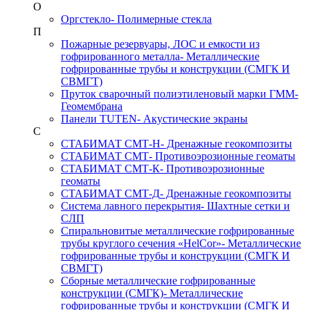
О
Оргстекло
- Полимерные стекла
П
Пожарные резервуары, ЛОС и емкости из
гофрированного металла
- Металлические
гофрированные трубы и конструкции (СМГК И
СВМГТ)
Пруток сварочный полиэтиленовый марки ГММ
-
Геомембрана
Панели TUTEN
- Акустические экраны
С
СТАБИМАТ СМТ-Н
- Дренажные геокомпозиты
СТАБИМАТ СМТ
- Противоэрозионные геоматы
СТАБИМАТ СМТ-К
- Противоэрозионные
геоматы
СТАБИМАТ СМТ-Д
- Дренажные геокомпозиты
Система лавного перекрытия
- Шахтные сетки и
СЛП
Спиральновитые металлические гофрированные
трубы круглого сечения «HelCor»
- Металлические
гофрированные трубы и конструкции (СМГК И
СВМГТ)
Сборные металлические гофрированные
конструкции (СМГК)
- Металлические
гофрированные трубы и конструкции (СМГК И