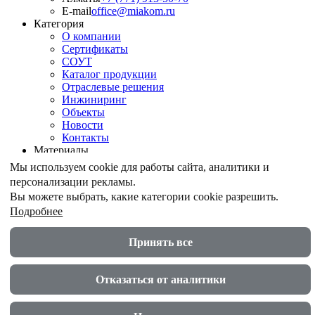
E-mail
office@miakom.ru
Категория
О компании
Сертификаты
СОУТ
Каталог продукции
Отраслевые решения
Инжиниринг
Объекты
Новости
Контакты
Материалы
Армирование грунтов
Мы используем cookie для работы сайта, аналитики и
Армирование асфальтобетона
персонализации рекламы.
Геомембрана
Вы можете выбрать, какие категории cookie разрешить.
Шпунт ПВХ
Подробнее
Дренажные геокомпозиты
Противоэрозионные маты
Акустические экраны
Принять все
© ООО "МИАКОМ СПБ" 2026
Политика в области защиты и обработки персональных
Отказаться от аналитики
данных
Реквизиты