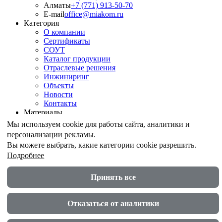
Алматы
+7 (771) 913-50-70
E-mail
office@miakom.ru
Категория
О компании
Сертификаты
СОУТ
Каталог продукции
Отраслевые решения
Инжиниринг
Объекты
Новости
Контакты
Материалы
Армирование грунтов
Мы используем cookie для работы сайта, аналитики и
Армирование асфальтобетона
персонализации рекламы.
Геомембрана
Вы можете выбрать, какие категории cookie разрешить.
Шпунт ПВХ
Подробнее
Дренажные геокомпозиты
Противоэрозионные маты
Акустические экраны
Принять все
© ООО "МИАКОМ СПБ" 2026
Политика в области защиты и обработки персональных
Отказаться от аналитики
данных
Реквизиты