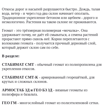
Откосы дорог и насыпей разрушаются быстро. Дождь, талая
вода, ветер - и через год-два склон начинает оползать.
Традиционное укрепление бетоном или щебнем - дорого и
неэкологично. Растения на таком склоне не приживаются.
Геомат - это трёхмерная полимерная «мочалка». Она
удерживает почву, не даёт ей смываться, а семена растений
прорастают прямо сквозь неё. Корни переплетаются с
волокнами геомата - получается прочный дерновый слой,
который держит склон сам по себе.
В разделе:
СТАБИМАТ СМТ
- обычный геомат из полипропилена для
укрепления откосов.
СТАБИМАТ СМТ-К
- армированный георешёткой, для
крутых и сложных склонов.
АРМОСТАБ 3Д и ГЕО БЗ 3Д
- вязаные геоматы из
полиэфира и базальта.
ГЕО ГМ
- многослойный геомат из полиэтиленовой сетки.