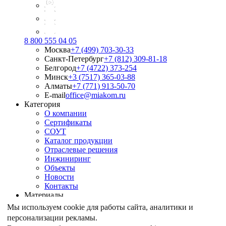
8 800 555 04 05
Москва
+7 (499) 703-30-33
Санкт-Петербург
+7 (812) 309-81-18
Белгород
+7 (4722) 373-254
Минск
+3 (7517) 365-03-88
Алматы
+7 (771) 913-50-70
E-mail
office@miakom.ru
Категория
О компании
Сертификаты
СОУТ
Каталог продукции
Отраслевые решения
Инжиниринг
Объекты
Новости
Контакты
Материалы
Армирование грунтов
Мы используем cookie для работы сайта, аналитики и
Армирование асфальтобетона
персонализации рекламы.
Геомембрана