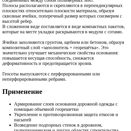
соединённых между собой полимерных лент.
Полосы располагаются и скрепляются в перпендикулярных
плоскостях относительно плоскости материала, образуя
сквозные ячейки, поперечный размер которых соизмерим с
высотой ребер.
В сложенном виде поставляется в виде компактных пакетов,
которые на месте укладки раскрываются в модули с сотами.
Ячейки заполняются грунтом, щебнем или бетоном, образуя
композитный слой «заполнитель + георешётка». Это
значительно улучшает механические свойства основания:
повышается несущая способность, снижается
деформативность и предотвращается эрозия.
Геосоты выпускаются с перфорированными или
неперфорированными ребрами.
Применение
Армирование слоев основания дорожной одежды с
помощью объемной георешетки
Укрепление и противоэрозионная защита откосов и
насыпей
Возведение подпорных стенок в дорожном,
гидротехническом и других областях строительства