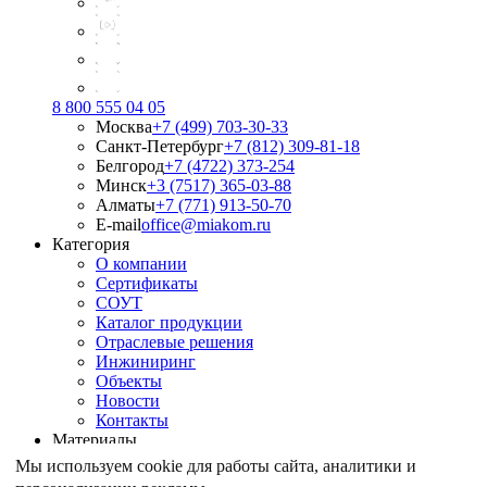
8 800 555 04 05
Москва
+7 (499) 703-30-33
Санкт-Петербург
+7 (812) 309-81-18
Белгород
+7 (4722) 373-254
Минск
+3 (7517) 365-03-88
Алматы
+7 (771) 913-50-70
E-mail
office@miakom.ru
Категория
О компании
Сертификаты
СОУТ
Каталог продукции
Отраслевые решения
Инжиниринг
Объекты
Новости
Контакты
Материалы
Армирование грунтов
Мы используем cookie для работы сайта, аналитики и
Армирование асфальтобетона