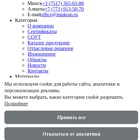
Минск
+3 (7517) 365-03-88
Алматы
+7 (771) 913-50-70
E-mail
office@miakom.ru
Категория
О компании
Сертификаты
СОУТ
Каталог продукции
Отраслевые решения
Инжиниринг
Объекты
Новости
Контакты
Материалы
Армирование грунтов
Мы используем cookie для работы сайта, аналитики и
Армирование асфальтобетона
персонализации рекламы.
Геомембрана
Вы можете выбрать, какие категории cookie разрешить.
Шпунт ПВХ
Подробнее
Дренажные геокомпозиты
Противоэрозионные маты
Акустические экраны
Принять все
© ООО "МИАКОМ СПБ" 2026
Политика в области защиты и обработки персональных
Отказаться от аналитики
данных