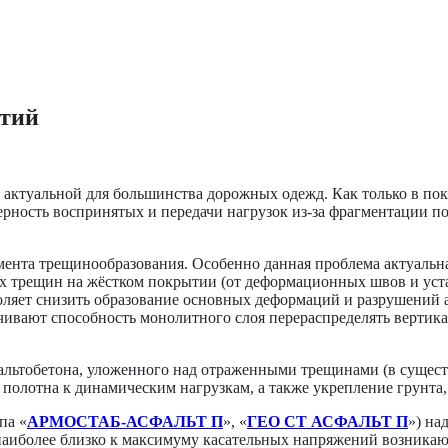
ытий
 актуальной для большинства дорожных одежд. Как только в п
рность воспринятых и передачи нагрузок из-за фрагментации по
омента трещинообразования. Особенно данная проблема актуаль
 трещин на жёстком покрытии (от деформационных швов и уста
оляет снизить образование основных деформаций и разрушений 
чивают способность монолитного слоя перераспределять вертика
альтобетона, уложенного над отраженными трещинами (в сущес
полотна к динамическим нагрузкам, а также укрепление грунта
па «
АРМОСТАБ-АСФАЛЬТ П
», «
ГЕО СТ АСФАЛЬТ П
») на
 наиболее близко к максимуму касательных напряжений возникаю