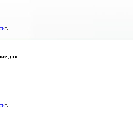
ти
*
.
ние дня
ти
*
.