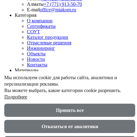
Алматы
+7 (771) 913-50-70
E-mail
office@miakom.ru
Категория
О компании
Сертификаты
СОУТ
Каталог продукции
Отраслевые решения
Инжиниринг
Объекты
Новости
Контакты
Материалы
Армирование грунтов
Мы используем cookie для работы сайта, аналитики и
Армирование асфальтобетона
персонализации рекламы.
Геомембрана
Вы можете выбрать, какие категории cookie разрешить.
Шпунт ПВХ
Подробнее
Дренажные геокомпозиты
Противоэрозионные маты
Акустические экраны
Принять все
© ООО "МИАКОМ СПБ" 2026
Политика в области защиты и обработки персональных
Отказаться от аналитики
данных
Реквизиты