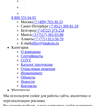
8 800 555 04 05
Москва
+7 (499) 703-30-33
Санкт-Петербург
+7 (812) 309-81-18
Белгород
+7 (4722) 373-254
Минск
+3 (7517) 365-03-88
Алматы
+7 (771) 913-50-70
E-mail
office@miakom.ru
Категория
О компании
Сертификаты
СОУТ
Каталог продукции
Отраслевые решения
Инжиниринг
Объекты
Новости
Контакты
Материалы
Армирование грунтов
Мы используем cookie для работы сайта, аналитики и
Армирование асфальтобетона
персонализации рекламы.
Геомембрана
Вы можете выбрать, какие категории cookie разрешить.