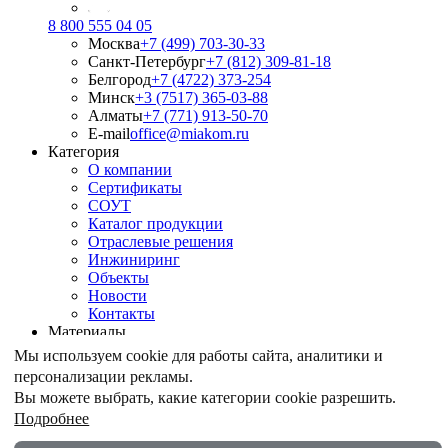
8 800 555 04 05
Москва
+7 (499) 703-30-33
Санкт-Петербург
+7 (812) 309-81-18
Белгород
+7 (4722) 373-254
Минск
+3 (7517) 365-03-88
Алматы
+7 (771) 913-50-70
E-mail
office@miakom.ru
Категория
О компании
Сертификаты
СОУТ
Каталог продукции
Отраслевые решения
Инжиниринг
Объекты
Новости
Контакты
Материалы
Армирование грунтов
Мы используем cookie для работы сайта, аналитики и
Армирование асфальтобетона
персонализации рекламы.
Геомембрана
Вы можете выбрать, какие категории cookie разрешить.
Шпунт ПВХ
Подробнее
Дренажные геокомпозиты
Противоэрозионные маты