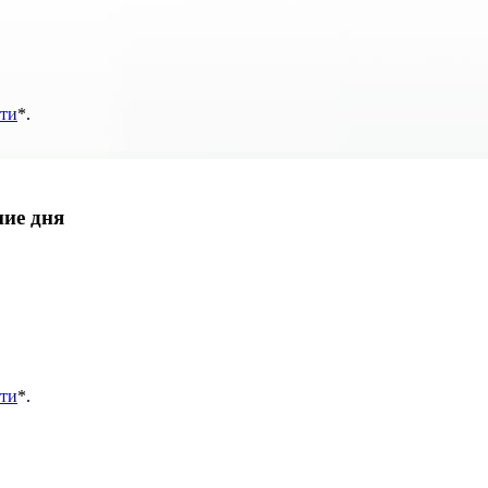
ти
*
.
ние дня
ти
*
.