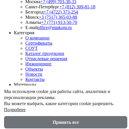
Москва
+7 (499) 703-30-33
Санкт-Петербург
+7 (812) 309-81-18
Белгород
+7 (4722) 373-254
Минск
+3 (7517) 365-03-88
Алматы
+7 (771) 913-50-70
E-mail
office@miakom.ru
Категория
О компании
Сертификаты
СОУТ
Каталог продукции
Отраслевые решения
Инжиниринг
Объекты
Новости
Контакты
Материалы
Армирование грунтов
Мы используем cookie для работы сайта, аналитики и
Армирование асфальтобетона
персонализации рекламы.
Геомембрана
Вы можете выбрать, какие категории cookie разрешить.
Шпунт ПВХ
Подробнее
Дренажные геокомпозиты
Противоэрозионные маты
Акустические экраны
Принять все