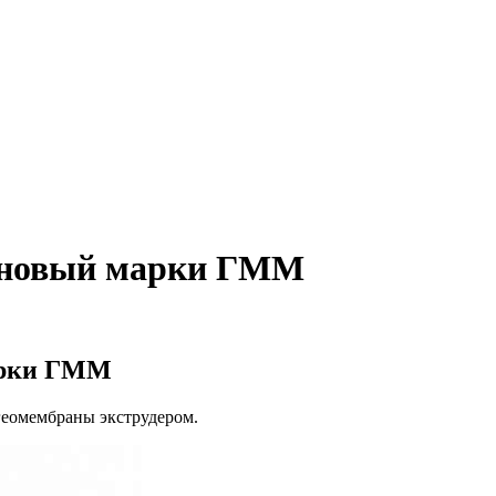
еновый марки ГММ
арки ГММ
еомембраны экструдером.