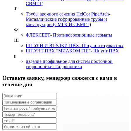
СВМГТ)
Т
Трубы арочного сечения HelCor PipeArch
-
Металлические гофрированные трубы и
конструкции (СМГК И СВМГТ)
Ф
ФЛЕКСБЕТ
- Противоэрозионные геоматы
Ш
ШПУЛИ И ВТУЛКИ ПВХ
- Шпули и втулки пвх
ШПУНТ ПВХ “МИАКОМ ГШ”
- Шпунт ПВХ
и
изделие профильное для систем проточной
гидропоники
- Гидропоника
Оставьте заявку, менеджер свяжется с вами в
течение дня