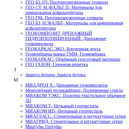
ГЕО БЗ 3Д
- Противоэрозионные геоматы
ГЕО СТ АСФАЛЬТ П
- Материалы для
армирования асфальтобетона
ГЕО ГМ
- Противоэрозионные геоматы
ГЕО БЗ АСФАЛЬТ
- Материалы для армирования
асфальтобетона
ГЕОКОМПОЗИТ ДРЕНАЖНЫЙ
ГИДРОИЗОЛЯЦИОННЫЙ
- Дренажные
геокомпозиты
ГЕОКАРКАС ЭКО
- Бордюрная лента
Геомембраны марки ГММ
- Геомембрана
ГЕОКАРКАС
- Объёмный геосотовый материал
ГЕО ГАЗОН
- Газонная решетка
З
Защита бетона
- Защита бетона
М
МИАДРЕН Х
- Дренажные геокомпозиты
Монолитный поликарбонат
- Полимерные стекла
МИАКОМ ТЭКС
- Полотно текстильное объемное
3D
МИАКОМ Т
- Нетканый геотекстиль
МИАКОМ ИП
- Нетканый геотекстиль
МИАГЛАСС
- Строительные и штукатурные сетки
МИАГРИД
- Строительные и штукатурные сетки
Миатуба
- Геотубы