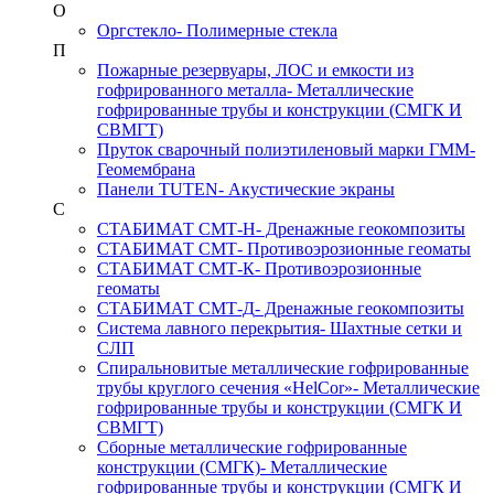
О
Оргстекло
- Полимерные стекла
П
Пожарные резервуары, ЛОС и емкости из
гофрированного металла
- Металлические
гофрированные трубы и конструкции (СМГК И
СВМГТ)
Пруток сварочный полиэтиленовый марки ГММ
-
Геомембрана
Панели TUTEN
- Акустические экраны
С
СТАБИМАТ СМТ-Н
- Дренажные геокомпозиты
СТАБИМАТ СМТ
- Противоэрозионные геоматы
СТАБИМАТ СМТ-К
- Противоэрозионные
геоматы
СТАБИМАТ СМТ-Д
- Дренажные геокомпозиты
Система лавного перекрытия
- Шахтные сетки и
СЛП
Спиральновитые металлические гофрированные
трубы круглого сечения «HelCor»
- Металлические
гофрированные трубы и конструкции (СМГК И
СВМГТ)
Сборные металлические гофрированные
конструкции (СМГК)
- Металлические
гофрированные трубы и конструкции (СМГК И