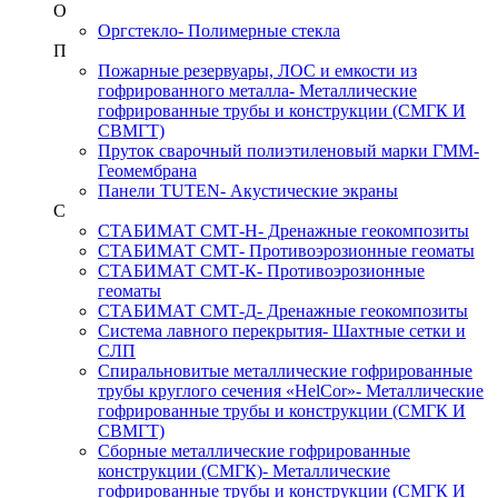
О
Оргстекло
- Полимерные стекла
П
Пожарные резервуары, ЛОС и емкости из
гофрированного металла
- Металлические
гофрированные трубы и конструкции (СМГК И
СВМГТ)
Пруток сварочный полиэтиленовый марки ГММ
-
Геомембрана
Панели TUTEN
- Акустические экраны
С
СТАБИМАТ СМТ-Н
- Дренажные геокомпозиты
СТАБИМАТ СМТ
- Противоэрозионные геоматы
СТАБИМАТ СМТ-К
- Противоэрозионные
геоматы
СТАБИМАТ СМТ-Д
- Дренажные геокомпозиты
Система лавного перекрытия
- Шахтные сетки и
СЛП
Спиральновитые металлические гофрированные
трубы круглого сечения «HelCor»
- Металлические
гофрированные трубы и конструкции (СМГК И
СВМГТ)
Сборные металлические гофрированные
конструкции (СМГК)
- Металлические
гофрированные трубы и конструкции (СМГК И