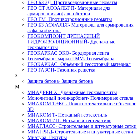
ГЕО БЗ 3Д
- Противоэрозионные геоматы
ГЕО СТ АСФАЛЬТ П
- Материалы для
армирования асфальтобетона
ГЕО ГМ
- Противоэрозионные геоматы
ГЕО БЗ АСФАЛЬТ
- Материалы для армирования
асфальтобетона
ГЕОКОМПОЗИТ ДРЕНАЖНЫЙ
ГИДРОИЗОЛЯЦИОННЫЙ
- Дренажные
геокомпозиты
ГЕОКАРКАС ЭКО
- Бордюрная лента
Геомембраны марки ГММ
- Геомембрана
ГЕОКАРКАС
- Объёмный геосотовый материал
ГЕО ГАЗОН
- Газонная решетка
З
Защита бетона
- Защита бетона
М
МИАДРЕН Х
- Дренажные геокомпозиты
Монолитный поликарбонат
- Полимерные стекла
МИАКОМ ТЭКС
- Полотно текстильное объемное
3D
МИАКОМ Т
- Нетканый геотекстиль
МИАКОМ ИП
- Нетканый геотекстиль
МИАГЛАСС
- Строительные и штукатурные сетки
МИАГРИД
- Строительные и штукатурные сетки
Миатуба
- Геотубы