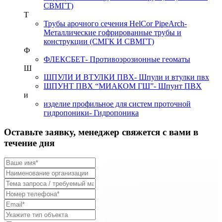
СВМГТ)
Т
Трубы арочного сечения HelCor PipeArch
-
Металлические гофрированные трубы и
конструкции (СМГК И СВМГТ)
Ф
ФЛЕКСБЕТ
- Противоэрозионные геоматы
Ш
ШПУЛИ И ВТУЛКИ ПВХ
- Шпули и втулки пвх
ШПУНТ ПВХ “МИАКОМ ГШ”
- Шпунт ПВХ
и
изделие профильное для систем проточной
гидропоники
- Гидропоника
Оставьте заявку, менеджер свяжется с вами в
течение дня