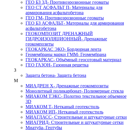
ГЕО БЗ 3Д
- Противоэрозионные геоматы
ГЕО СТ АСФАЛЬТ П
- Материалы для
армирования асфальтобетона
ГЕО ГМ
- Противоэрозионные геоматы
ГЕО БЗ АСФАЛЬТ
- Материалы для армирования
асфальтобетона
ГЕОКОМПОЗИТ ДРЕНАЖНЫЙ
ГИДРОИЗОЛЯЦИОННЫЙ
- Дренажные
геокомпозиты
ГЕОКАРКАС ЭКО
- Бордюрная лента
Геомембраны марки ГММ
- Геомембрана
ГЕОКАРКАС
- Объёмный геосотовый материал
ГЕО ГАЗОН
- Газонная решетка
З
Защита бетона
- Защита бетона
М
МИАДРЕН Х
- Дренажные геокомпозиты
Монолитный поликарбонат
- Полимерные стекла
МИАКОМ ТЭКС
- Полотно текстильное объемное
3D
МИАКОМ Т
- Нетканый геотекстиль
МИАКОМ ИП
- Нетканый геотекстиль
МИАГЛАСС
- Строительные и штукатурные сетки
МИАГРИД
- Строительные и штукатурные сетки
Миатуба
- Геотубы