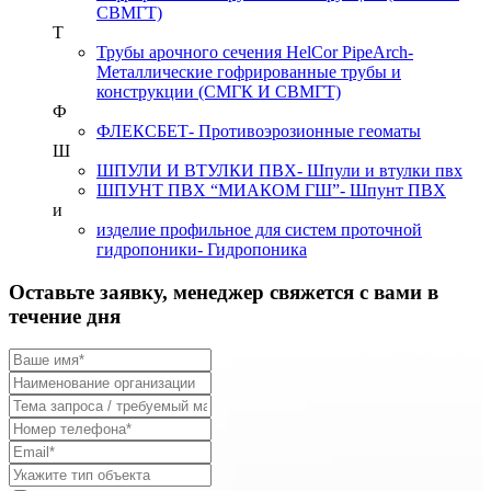
СВМГТ)
Т
Трубы арочного сечения HelCor PipeArch
-
Металлические гофрированные трубы и
конструкции (СМГК И СВМГТ)
Ф
ФЛЕКСБЕТ
- Противоэрозионные геоматы
Ш
ШПУЛИ И ВТУЛКИ ПВХ
- Шпули и втулки пвх
ШПУНТ ПВХ “МИАКОМ ГШ”
- Шпунт ПВХ
и
изделие профильное для систем проточной
гидропоники
- Гидропоника
Оставьте заявку, менеджер свяжется с вами в
течение дня