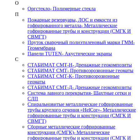
О
Оргстекло
- Полимерные стекла
П
Пожарные резервуары, ЛОС и емкости из
гофрированного металла
- Металлические
гофрированные трубы и конструкции (СМГК И
СВМГТ)
Пруток сварочный полиэтиленовый марки ГММ
-
Геомембрана
Панели TUTEN
- Акустические экраны
С
СТАБИМАТ СМТ-Н
- Дренажные геокомпозиты
СТАБИМАТ СМТ
- Противоэрозионные геоматы
СТАБИМАТ СМТ-К
- Противоэрозионные
геоматы
СТАБИМАТ СМТ-Д
- Дренажные геокомпозиты
Система лавного перекрытия
- Шахтные сетки и
СЛП
Спиральновитые металлические гофрированные
трубы круглого сечения «HelCor»
- Металлические
гофрированные трубы и конструкции (СМГК И
СВМГТ)
Сборные металлические гофрированные
конструкции (СМГК)
- Металлические
гофрированные трубы и конструкции (СМГК И