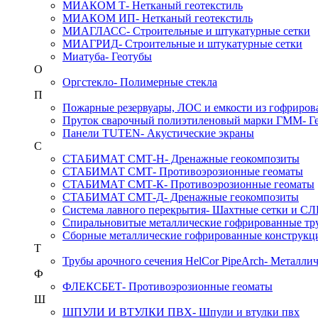
МИАКОМ Т
- Нетканый геотекстиль
МИАКОМ ИП
- Нетканый геотекстиль
МИАГЛАСС
- Строительные и штукатурные сетки
МИАГРИД
- Строительные и штукатурные сетки
Миатуба
- Геотубы
О
Оргстекло
- Полимерные стекла
П
Пожарные резервуары, ЛОС и емкости из гофриров
Пруток сварочный полиэтиленовый марки ГММ
- 
Панели TUTEN
- Акустические экраны
С
СТАБИМАТ СМТ-Н
- Дренажные геокомпозиты
СТАБИМАТ СМТ
- Противоэрозионные геоматы
СТАБИМАТ СМТ-К
- Противоэрозионные геоматы
СТАБИМАТ СМТ-Д
- Дренажные геокомпозиты
Система лавного перекрытия
- Шахтные сетки и С
Спиральновитые металлические гофрированные тру
Сборные металлические гофрированные конструк
Т
Трубы арочного сечения HelCor PipeArch
- Металли
Ф
ФЛЕКСБЕТ
- Противоэрозионные геоматы
Ш
ШПУЛИ И ВТУЛКИ ПВХ
- Шпули и втулки пвх