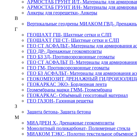
АРМОСТАБ ГРУНТ И/Т
- Материалы для армирова
АРМОСТАБ ГРУНТ И/Н
- Материалы для армирова
Анкеры для георешетки
- Анкеры
В
Вертикальные геодрены МИАКОМ ГВД
- Дренажн
Г
ГЕОШАХТ ГШ
- Шахтные сетки и СЛП
ГЕОШАХТ ГШ СТ
- Шахтные сетки и СЛП
ГЕО СТ АСФАЛЬТ
- Материалы для армирования а
ГЕО ДР
- Дренажные геокомпозиты
ГЕО БЗ 3Д
- Противоэрозионные геоматы
ГЕО СТ АСФАЛЬТ П
- Материалы для армирования
ГЕО ГМ
- Противоэрозионные геоматы
ГЕО БЗ АСФАЛЬТ
- Материалы для армирования ас
ГЕОКОМПОЗИТ ДРЕНАЖНЫЙ ГИДРОИЗОЛЯ
ГЕОКАРКАС ЭКО
- Бордюрная лента
Геомембраны марки ГММ
- Геомембрана
ГЕОКАРКАС
- Объёмный геосотовый материал
ГЕО ГАЗОН
- Газонная решетка
З
Защита бетона
- Защита бетона
М
МИАДРЕН Х
- Дренажные геокомпозиты
Монолитный поликарбонат
- Полимерные стекла
МИАКОМ ТЭКС
- Полотно текстильное объемное 