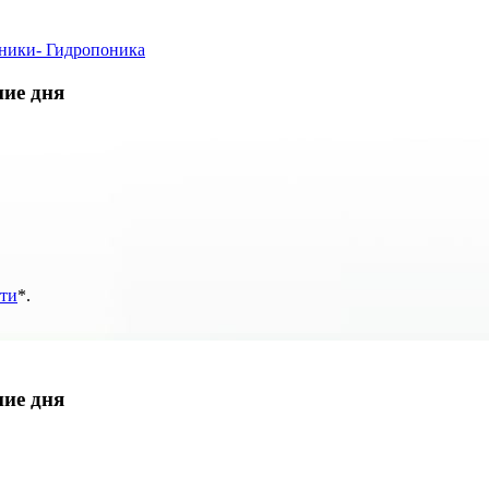
оники
- Гидропоника
ние дня
ти
*
.
ние дня