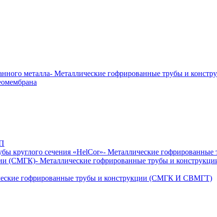
анного металла
- Металлические гофрированные трубы и конс
Геомембрана
ЛП
бы круглого сечения «HelCor»
- Металлические гофрированные
ции (СМГК)
- Металлические гофрированные трубы и конструк
ческие гофрированные трубы и конструкции (СМГК И СВМГТ)