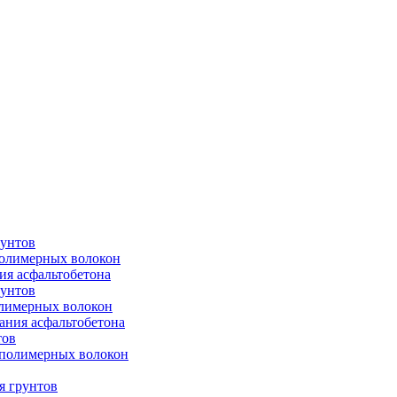
рунтов
полимерных волокон
ия асфальтобетона
рунтов
олимерных волокон
ания асфальтобетона
тов
 полимерных волокон
я грунтов