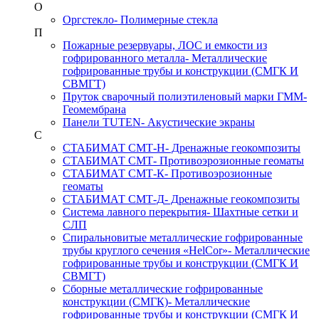
О
Оргстекло
- Полимерные стекла
П
Пожарные резервуары, ЛОС и емкости из
гофрированного металла
- Металлические
гофрированные трубы и конструкции (СМГК И
СВМГТ)
Пруток сварочный полиэтиленовый марки ГММ
-
Геомембрана
Панели TUTEN
- Акустические экраны
С
СТАБИМАТ СМТ-Н
- Дренажные геокомпозиты
СТАБИМАТ СМТ
- Противоэрозионные геоматы
СТАБИМАТ СМТ-К
- Противоэрозионные
геоматы
СТАБИМАТ СМТ-Д
- Дренажные геокомпозиты
Система лавного перекрытия
- Шахтные сетки и
СЛП
Спиральновитые металлические гофрированные
трубы круглого сечения «HelCor»
- Металлические
гофрированные трубы и конструкции (СМГК И
СВМГТ)
Сборные металлические гофрированные
конструкции (СМГК)
- Металлические
гофрированные трубы и конструкции (СМГК И