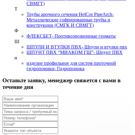
СВМГТ)
Т
Трубы арочного сечения HelCor PipeArch
-
Металлические гофрированные трубы и
конструкции (СМГК И СВМГТ)
Ф
ФЛЕКСБЕТ
- Противоэрозионные геоматы
Ш
ШПУЛИ И ВТУЛКИ ПВХ
- Шпули и втулки пвх
ШПУНТ ПВХ “МИАКОМ ГШ”
- Шпунт ПВХ
и
изделие профильное для систем проточной
гидропоники
- Гидропоника
Оставьте заявку, менеджер свяжется с вами в
течение дня