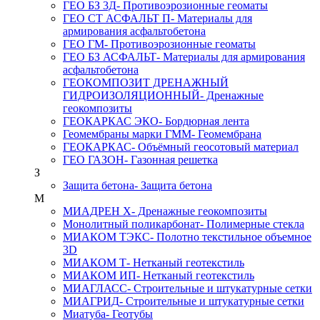
ГЕО БЗ 3Д
- Противоэрозионные геоматы
ГЕО СТ АСФАЛЬТ П
- Материалы для
армирования асфальтобетона
ГЕО ГМ
- Противоэрозионные геоматы
ГЕО БЗ АСФАЛЬТ
- Материалы для армирования
асфальтобетона
ГЕОКОМПОЗИТ ДРЕНАЖНЫЙ
ГИДРОИЗОЛЯЦИОННЫЙ
- Дренажные
геокомпозиты
ГЕОКАРКАС ЭКО
- Бордюрная лента
Геомембраны марки ГММ
- Геомембрана
ГЕОКАРКАС
- Объёмный геосотовый материал
ГЕО ГАЗОН
- Газонная решетка
З
Защита бетона
- Защита бетона
М
МИАДРЕН Х
- Дренажные геокомпозиты
Монолитный поликарбонат
- Полимерные стекла
МИАКОМ ТЭКС
- Полотно текстильное объемное
3D
МИАКОМ Т
- Нетканый геотекстиль
МИАКОМ ИП
- Нетканый геотекстиль
МИАГЛАСС
- Строительные и штукатурные сетки
МИАГРИД
- Строительные и штукатурные сетки
Миатуба
- Геотубы