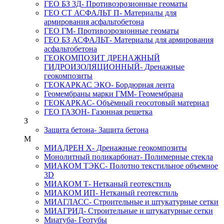
ГЕО БЗ 3Д
- Противоэрозионные геоматы
ГЕО СТ АСФАЛЬТ П
- Материалы для
армирования асфальтобетона
ГЕО ГМ
- Противоэрозионные геоматы
ГЕО БЗ АСФАЛЬТ
- Материалы для армирования
асфальтобетона
ГЕОКОМПОЗИТ ДРЕНАЖНЫЙ
ГИДРОИЗОЛЯЦИОННЫЙ
- Дренажные
геокомпозиты
ГЕОКАРКАС ЭКО
- Бордюрная лента
Геомембраны марки ГММ
- Геомембрана
ГЕОКАРКАС
- Объёмный геосотовый материал
ГЕО ГАЗОН
- Газонная решетка
З
Защита бетона
- Защита бетона
М
МИАДРЕН Х
- Дренажные геокомпозиты
Монолитный поликарбонат
- Полимерные стекла
МИАКОМ ТЭКС
- Полотно текстильное объемное
3D
МИАКОМ Т
- Нетканый геотекстиль
МИАКОМ ИП
- Нетканый геотекстиль
МИАГЛАСС
- Строительные и штукатурные сетки
МИАГРИД
- Строительные и штукатурные сетки
Миатуба
- Геотубы