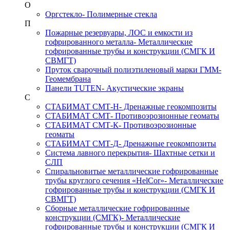
О
Оргстекло
- Полимерные стекла
П
Пожарные резервуары, ЛОС и емкости из
гофрированного металла
- Металлические
гофрированные трубы и конструкции (СМГК И
СВМГТ)
Пруток сварочный полиэтиленовый марки ГММ
-
Геомембрана
Панели TUTEN
- Акустические экраны
С
СТАБИМАТ СМТ-Н
- Дренажные геокомпозиты
СТАБИМАТ СМТ
- Противоэрозионные геоматы
СТАБИМАТ СМТ-К
- Противоэрозионные
геоматы
СТАБИМАТ СМТ-Д
- Дренажные геокомпозиты
Система лавного перекрытия
- Шахтные сетки и
СЛП
Спиральновитые металлические гофрированные
трубы круглого сечения «HelCor»
- Металлические
гофрированные трубы и конструкции (СМГК И
СВМГТ)
Сборные металлические гофрированные
конструкции (СМГК)
- Металлические
гофрированные трубы и конструкции (СМГК И