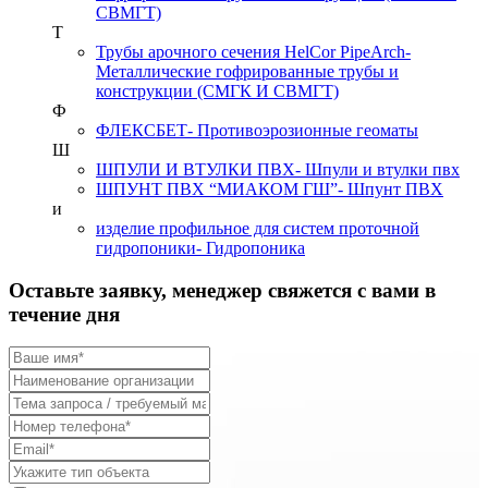
СВМГТ)
Т
Трубы арочного сечения HelCor PipeArch
-
Металлические гофрированные трубы и
конструкции (СМГК И СВМГТ)
Ф
ФЛЕКСБЕТ
- Противоэрозионные геоматы
Ш
ШПУЛИ И ВТУЛКИ ПВХ
- Шпули и втулки пвх
ШПУНТ ПВХ “МИАКОМ ГШ”
- Шпунт ПВХ
и
изделие профильное для систем проточной
гидропоники
- Гидропоника
Оставьте заявку, менеджер свяжется с вами в
течение дня