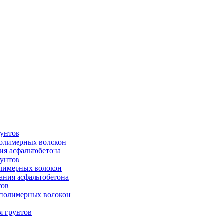
рунтов
полимерных волокон
ия асфальтобетона
рунтов
олимерных волокон
ания асфальтобетона
тов
 полимерных волокон
я грунтов