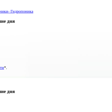
оники
- Гидропоника
ние дня
ти
*
.
ние дня