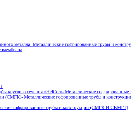
анного металла
- Металлические гофрированные трубы и конс
Геомембрана
ЛП
бы круглого сечения «HelCor»
- Металлические гофрированные
ции (СМГК)
- Металлические гофрированные трубы и конструк
ческие гофрированные трубы и конструкции (СМГК И СВМГТ)