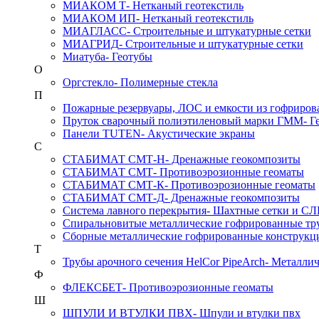
МИАКОМ Т
- Нетканый геотекстиль
МИАКОМ ИП
- Нетканый геотекстиль
МИАГЛАСС
- Строительные и штукатурные сетки
МИАГРИД
- Строительные и штукатурные сетки
Миатуба
- Геотубы
О
Оргстекло
- Полимерные стекла
П
Пожарные резервуары, ЛОС и емкости из гофриров
Пруток сварочный полиэтиленовый марки ГММ
- 
Панели TUTEN
- Акустические экраны
С
СТАБИМАТ СМТ-Н
- Дренажные геокомпозиты
СТАБИМАТ СМТ
- Противоэрозионные геоматы
СТАБИМАТ СМТ-К
- Противоэрозионные геоматы
СТАБИМАТ СМТ-Д
- Дренажные геокомпозиты
Система лавного перекрытия
- Шахтные сетки и С
Спиральновитые металлические гофрированные тру
Сборные металлические гофрированные конструк
Т
Трубы арочного сечения HelCor PipeArch
- Металли
Ф
ФЛЕКСБЕТ
- Противоэрозионные геоматы
Ш
ШПУЛИ И ВТУЛКИ ПВХ
- Шпули и втулки пвх