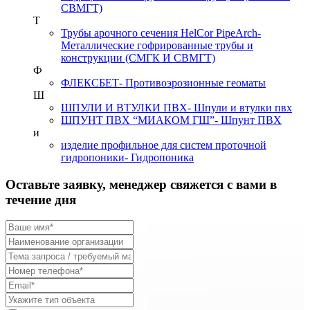
СВМГТ)
Т
Трубы арочного сечения HelCor PipeArch
-
Металлические гофрированные трубы и
конструкции (СМГК И СВМГТ)
Ф
ФЛЕКСБЕТ
- Противоэрозионные геоматы
Ш
ШПУЛИ И ВТУЛКИ ПВХ
- Шпули и втулки пвх
ШПУНТ ПВХ “МИАКОМ ГШ”
- Шпунт ПВХ
и
изделие профильное для систем проточной
гидропоники
- Гидропоника
Оставьте заявку, менеджер свяжется с вами в
течение дня