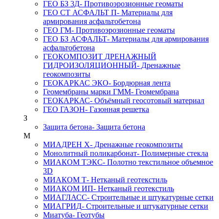
ГЕО БЗ 3Д
- Противоэрозионные геоматы
ГЕО СТ АСФАЛЬТ П
- Материалы для
армирования асфальтобетона
ГЕО ГМ
- Противоэрозионные геоматы
ГЕО БЗ АСФАЛЬТ
- Материалы для армирования
асфальтобетона
ГЕОКОМПОЗИТ ДРЕНАЖНЫЙ
ГИДРОИЗОЛЯЦИОННЫЙ
- Дренажные
геокомпозиты
ГЕОКАРКАС ЭКО
- Бордюрная лента
Геомембраны марки ГММ
- Геомембрана
ГЕОКАРКАС
- Объёмный геосотовый материал
ГЕО ГАЗОН
- Газонная решетка
З
Защита бетона
- Защита бетона
М
МИАДРЕН Х
- Дренажные геокомпозиты
Монолитный поликарбонат
- Полимерные стекла
МИАКОМ ТЭКС
- Полотно текстильное объемное
3D
МИАКОМ Т
- Нетканый геотекстиль
МИАКОМ ИП
- Нетканый геотекстиль
МИАГЛАСС
- Строительные и штукатурные сетки
МИАГРИД
- Строительные и штукатурные сетки
Миатуба
- Геотубы