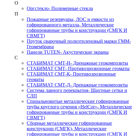
О
Оргстекло
- Полимерные стекла
П
Пожарные резервуары, ЛОС и емкости из
гофрированного металла
- Металлические
гофрированные трубы и конструкции (СМГК И
СВМГТ)
Пруток сварочный полиэтиленовый марки ГММ
-
Геомембрана
Панели TUTEN
- Акустические экраны
С
СТАБИМАТ СМТ-Н
- Дренажные геокомпозиты
СТАБИМАТ СМТ
- Противоэрозионные геоматы
СТАБИМАТ СМТ-К
- Противоэрозионные
геоматы
СТАБИМАТ СМТ-Д
- Дренажные геокомпозиты
Система лавного перекрытия
- Шахтные сетки и
СЛП
Спиральновитые металлические гофрированные
трубы круглого сечения «HelCor»
- Металлические
гофрированные трубы и конструкции (СМГК И
СВМГТ)
Сборные металлические гофрированные
конструкции (СМГК)
- Металлические
гофрированные трубы и конструкции (СМГК И