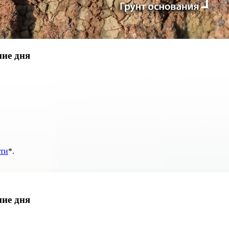
ние дня
ти
*
.
ние дня