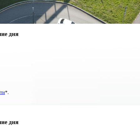
ние дня
ти
*
.
ние дня