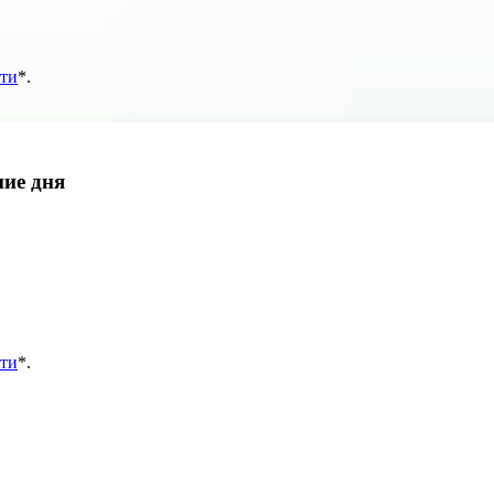
ти
*
.
ние дня
ти
*
.