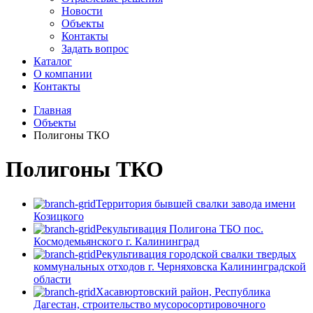
Новости
Объекты
Контакты
Задать вопрос
Каталог
О компании
Контакты
Главная
Объекты
Полигоны ТКО
Полигоны ТКО
Территория бывшей свалки завода имени
Козицкого
Рекультивация Полигона ТБО пос.
Космодемьянского г. Калининград
Рекультивация городской свалки твердых
коммунальных отходов г. Черняховска Калининградской
области
Хасавюртовский район, Республика
Дагестан, строительство мусоросортировочного