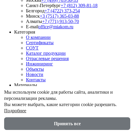
Москва
+7 (499) 703-30-33
Санкт-Петербург
+7 (812) 309-81-18
Белгород
+7 (4722) 373-254
Минск
+3 (7517) 365-03-88
Алматы
+7 (771) 913-50-70
E-mail
office@miakom.ru
Категория
О компании
Сертификаты
СОУТ
Каталог продукции
Отраслевые решения
Инжиниринг
Объекты
Новости
Контакты
Материалы
Армирование грунтов
Мы используем cookie для работы сайта, аналитики и
Армирование асфальтобетона
персонализации рекламы.
Геомембрана
Вы можете выбрать, какие категории cookie разрешить.
Шпунт ПВХ
Подробнее
Дренажные геокомпозиты
Противоэрозионные маты
Акустические экраны
Принять все