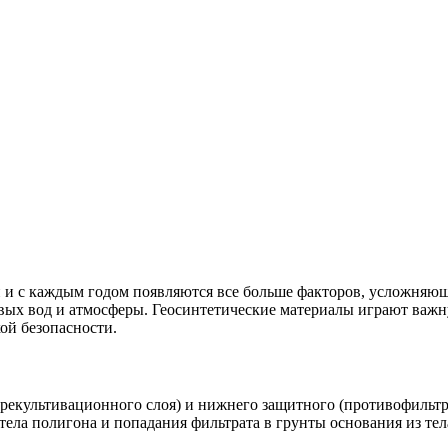
й и с каждым годом появляются все больше факторов, усложняю
товых вод и атмосферы. Геосинтетические материалы играют ва
ой безопасности.
рекультивационного слоя) и нижнего защитного (противофильтр
ла полигона и попадания фильтрата в грунты основания из тел