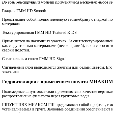
Во всей конструкции может применяться несколько видов 
Гладкая ГММ HD Smooth
Представляет собой полиэтиленовую геомембрану с гладкой п
материала.
Текстурированная ГММ HD Textured R-DS
Применяется на наклонных участках. За счет текстурированной
как с грунтовыми материалами (песок, гравий), так и с геоси
сварки полотен.
С сигнальным слоем ГММ HD Signal
Сигнальный слой выполняется желтым или белым цветом. Его г
заказчика.
Гидроизоляция с применением шпунта МИАКО
Полимерные шпунтовые сваи применяются в качестве вертикал
распространение фильтрата через грунтовые воды.
ШПУНТ ПВХ МИАКОМ ГШ представляет собой профиль, имеющий 
устанавливаемая в грунт. Замковые соединения обеспечива