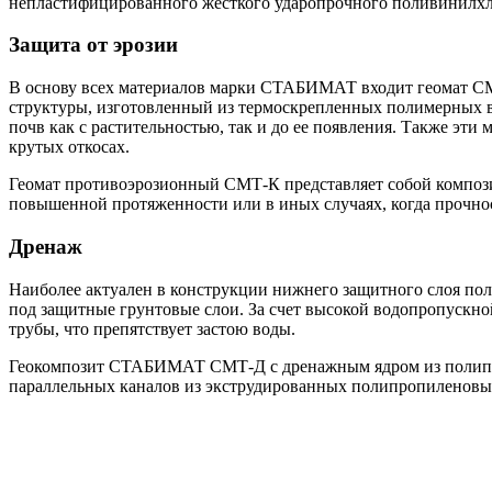
непластифицированного жесткого ударопрочного поливинилхло
Защита от эрозии
В основу всех материалов марки СТАБИМАТ входит геомат СМ
структуры, изготовленный из термоскрепленных полимерных в
почв как с растительностью, так и до ее появления. Также э
крутых откосах.
Геомат противоэрозионный СМТ-К представляет собой композ
повышенной протяженности или в иных случаях, когда прочнос
Дренаж
Наиболее актуален в конструкции нижнего защитного слоя по
под защитные грунтовые слои. За счет высокой водопропускно
трубы, что препятствует застою воды.
Геокомпозит СТАБИМАТ СМТ-Д с дренажным ядром из полипроп
параллельных каналов из экструдированных полипропиленовы