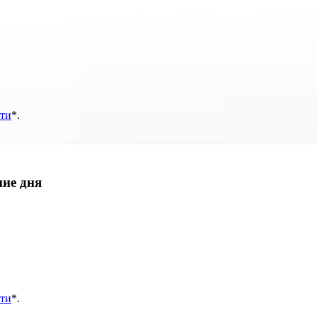
ти
*
.
ние дня
ти
*
.