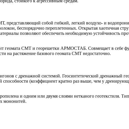
рида, стойкого к агрессивным средам.
Т, представляющий собой гибкий, легкий воздухо- и водопрон
олокон, беспорядочно переплетенных. Открытая хаотичная стру
ти материалы позволяют обеспечить необходимую устойчивость пр
ит геомата СМТ и георешетки АРМОСТАБ. Совмещает в себе фун
ти на растяжение базового геомата СМТ недостаточно.
лигонов с дренажной системой. Геосинтетический дренажный гео
й способности (коэффициент кратно раз выше, чем у дренирующ
илена и одним или двумя слоями нетканого геотекстиля. Тип 
х мононитей.