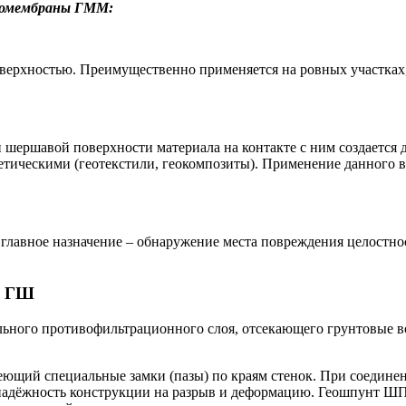
геомембраны ГММ:
оверхностью. Преимущественно применяется на ровных участках
 шершавой поверхности материала на контакте с ним создается 
нтетическими (геотекстили, геокомпозиты). Применение данного 
лавное назначение – обнаружение места повреждения целостнос
М ГШ
ьного противофильтрационного слоя, отсекающего грунтовые в
специальные замки (пазы) по краям стенок. При соединении 
ют надёжность конструкции на разрыв и деформацию. Геошпу