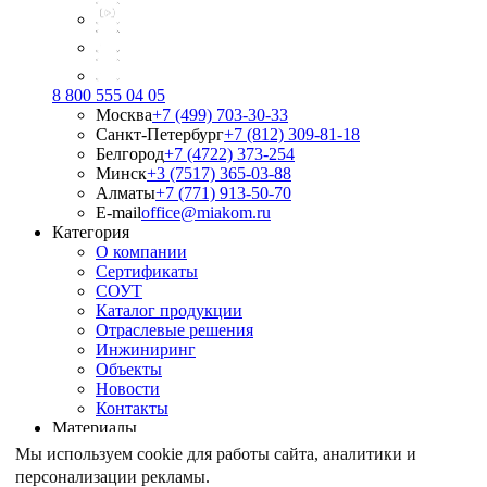
8 800 555 04 05
Москва
+7 (499) 703-30-33
Санкт-Петербург
+7 (812) 309-81-18
Белгород
+7 (4722) 373-254
Минск
+3 (7517) 365-03-88
Алматы
+7 (771) 913-50-70
E-mail
office@miakom.ru
Категория
О компании
Сертификаты
СОУТ
Каталог продукции
Отраслевые решения
Инжиниринг
Объекты
Новости
Контакты
Материалы
Армирование грунтов
Мы используем cookie для работы сайта, аналитики и
Армирование асфальтобетона
персонализации рекламы.
Геомембрана