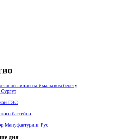
тво
реговой линии на Ямальском берегу
. Сургут
ской ГЭС
ского бассейна
тор Мануфактуринг Рус
ние дня