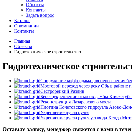
Объекты
Контакты
Задать вопрос
Каталог
О компании
Контакты
Главная
Объекты
Гидротехническое строительство
Гидротехническое строительс
Сооружение коффердама для пересечения бе
Мостовой переход через реку Обь в районе г
Сестрорецкий Разлив
Берегоукрепление откосов дамбы Княжегуб
Реконструкция Лазаревского моста
Плотина Кочетовского гидроузла Азово-Дон
Укрепление русла ручья
Укрепление русла ручья у завода Хендэ Мо
Оставьте заявку, менеджер свяжется с вами в тече