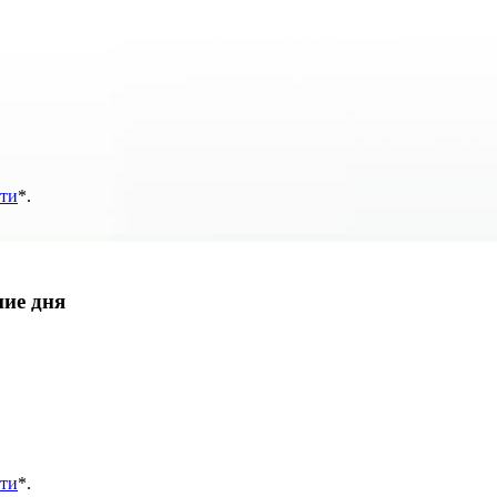
ти
*
.
ние дня
ти
*
.