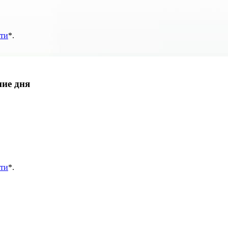
ти
*
.
ние дня
ти
*
.