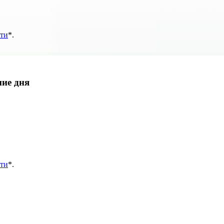
ти
*
.
ние дня
ти
*
.