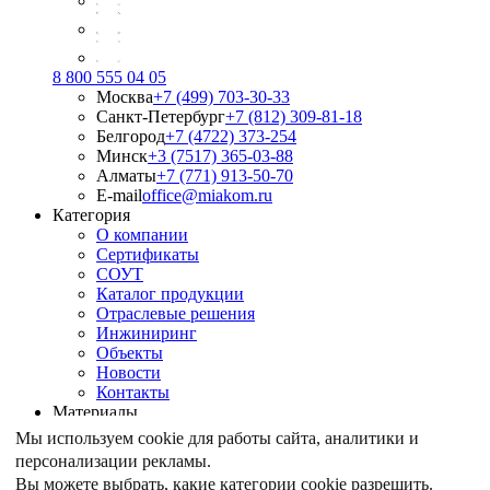
8 800 555 04 05
Москва
+7 (499) 703-30-33
Санкт-Петербург
+7 (812) 309-81-18
Белгород
+7 (4722) 373-254
Минск
+3 (7517) 365-03-88
Алматы
+7 (771) 913-50-70
E-mail
office@miakom.ru
Категория
О компании
Сертификаты
СОУТ
Каталог продукции
Отраслевые решения
Инжиниринг
Объекты
Новости
Контакты
Материалы
Армирование грунтов
Мы используем cookie для работы сайта, аналитики и
Армирование асфальтобетона
персонализации рекламы.
Геомембрана
Вы можете выбрать, какие категории cookie разрешить.