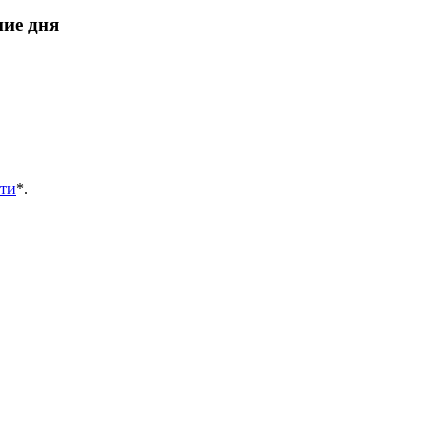
ние дня
ти
*
.