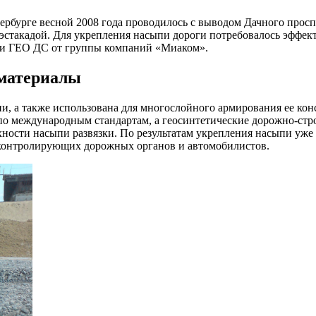
бурге весной 2008 года проводилось с выводом Дачного проспект
эстакадой. Для укрепления насыпи дороги потребовалось эффек
ки ГЕО ДС от группы компаний «Миаком».
материалы
, а также использована для многослойного армирования ее конс
по международным стандартам, а геосинтетические дорожно-стр
ности насыпи развязки. По результатам укрепления насыпи уже 
 контролирующих дорожных органов и автомобилистов.