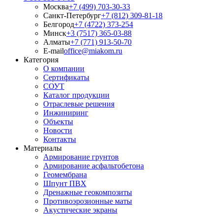
Москва
+7 (499) 703-30-33
Санкт-Петербург
+7 (812) 309-81-18
Белгород
+7 (4722) 373-254
Минск
+3 (7517) 365-03-88
Алматы
+7 (771) 913-50-70
E-mail
office@miakom.ru
Категория
О компании
Сертификаты
СОУТ
Каталог продукции
Отраслевые решения
Инжиниринг
Объекты
Новости
Контакты
Материалы
Армирование грунтов
Армирование асфальтобетона
Геомембрана
Шпунт ПВХ
Дренажные геокомпозиты
Противоэрозионные маты
Акустические экраны