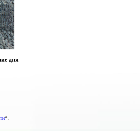
ние дня
ти
*
.