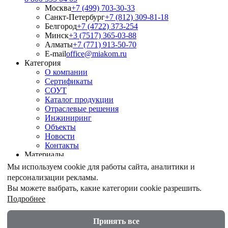
Москва
+7 (499) 703-30-33
Санкт-Петербург
+7 (812) 309-81-18
Белгород
+7 (4722) 373-254
Минск
+3 (7517) 365-03-88
Алматы
+7 (771) 913-50-70
E-mail
office@miakom.ru
Категория
О компании
Сертификаты
СОУТ
Каталог продукции
Отраслевые решения
Инжиниринг
Объекты
Новости
Контакты
Материалы
Армирование грунтов
Мы используем cookie для работы сайта, аналитики и
Армирование асфальтобетона
персонализации рекламы.
Геомембрана
Вы можете выбрать, какие категории cookie разрешить.
Шпунт ПВХ
Подробнее
Дренажные геокомпозиты
Противоэрозионные маты
Акустические экраны
Принять все