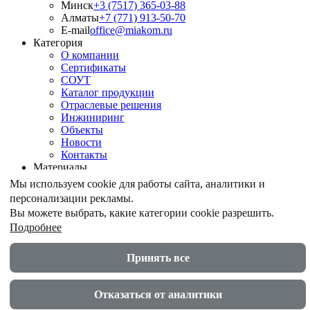
Минск
+3 (7517) 365-03-88
Алматы
+7 (771) 913-50-70
E-mail
office@miakom.ru
Категория
О компании
Сертификаты
СОУТ
Каталог продукции
Отраслевые решения
Инжиниринг
Объекты
Новости
Контакты
Материалы
Армирование грунтов
Мы используем cookie для работы сайта, аналитики и
Армирование асфальтобетона
персонализации рекламы.
Геомембрана
Вы можете выбрать, какие категории cookie разрешить.
Шпунт ПВХ
Подробнее
Дренажные геокомпозиты
Противоэрозионные маты
Акустические экраны
Принять все
© ООО "МИАКОМ СПБ" 2026
Политика в области защиты и обработки персональных
Отказаться от аналитики
данных