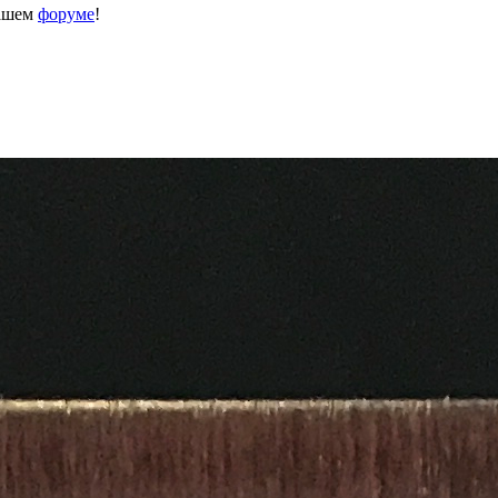
нашем
форуме
!