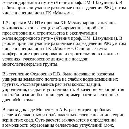
железнодорожного пути» (Чтения проф. Г.М. Шахунянца). В
работе приняли участие различные подразделения РЖД, в том
числе и специалисты ГК «Миаком».
1-2 апреля в МИИТе прошла XII Международная научно-
техническая конференция: «Современные проблемы
проектирования, строительства и эксплуатации
железнодорожного пути» (Чтения проф. Г.М. Шахунянца). В
работе приняли участие различные подразделения РЖД, в том
числе и специалисты ГК «Миаком». Основные темы
конференции: проектирование и строительство в сложных
условиях, тяжеловесное движение поездов;
многолетнемерзлые грунты.
Выступление Федоренко Е.В. было посвящено расчетам
уширения земляного полотна на слабых водонасыщенных
грунтах. Рассматривались расчеты консолидации,
упрочнения, осадки и устойчивости. В качестве мероприятия
по стабилизации был приведен пример расчета ленточных
дрен «Миаком».
В своем докладе Мошенжал А.В. рассмотрел проблему
расчета балластных и подбалластных слоев с позиции теории
зернистых сред. Суть расчета заключается в определении
возможности образования балластных углублений (лож,