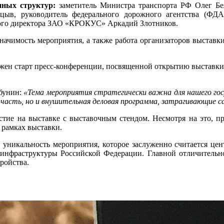
нных структур:
заметитель Министра транспорта РФ Олег Бел
цыв, руководитель федерального дорожного агентства (ФД
ого директора ЗАО «КРОКУС» Аркадий Злотников.
ачимость мероприятия, а также работа организаторов выставк
ожен старт пресс-конференции, посвященной открытию выставк
абунин:
«Тема мероприятия стратегически важна для нашего го
 часть, но и внушительная деловая программа, затрагивающие 
тие на выставке с выставочным стендом. Несмотря на это, п
 рамках выставки.
уникальность мероприятия, которое заслуженно считается це
 инфраструктуры Российской Федерации. Главной отличительн
ройства.