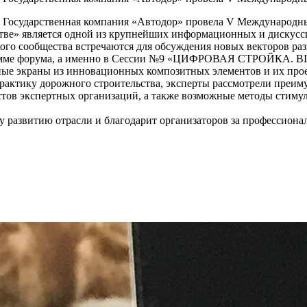
tre») Государственная компания «Автодор» провела V Междунаро
ве» является одной из крупнейших информационных и дискусс
го сообщества встречаются для обсуждения новых векторов раз
ограмме форума, а именно в Сессии №9 «ЦИФРОВАЯ СТРО
ые экраны из инновационных композитных элементов и их проек
актику дорожного строительства, эксперты рассмотрели преиму
стов экспертных организаций, а также возможные методы стиму
азвитию отрасли и благодарит организаторов за профессионал