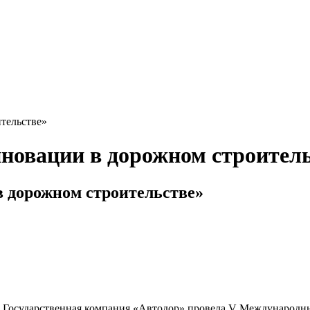
тельстве»
овации в дорожном строитель
 дорожном строительстве»
tre») Государственная компания «Автодор» провела V Междунаро