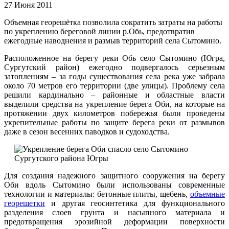
27 Июня 2011
Объемная георешётка позволила сократить затраты на работы
по укреплению береговой линии р.Обь, предотвратив
ежегодные наводнения и размыв территорий села Сытомино.
Расположенное на берегу реки Обь село Сытомино (Югра,
Сургутский район) ежегодно подвергалось серьезным
затоплениям – за годы существования села река уже забрала
около 70 метров его территории (две улицы). Проблему села
решили кардинально – районные и областные власти
выделили средства на укрепление берега Оби, на которые на
протяжении двух километров побережья были проведены
укрепительные работы по защите берега реки от размывов
даже в сезон весенних паводков и судоходства.
Для создания надежного защитного сооружения на берегу
Оби вдоль Сытомино были использованы современные
технологии и материалы: бетонные плиты, щебень,
объемные
георешетки
и другая геосинтетика для функционального
разделения слоев грунта и насыпного материала и
предотвращения эрозийной деформации поверхности