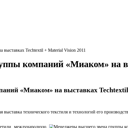
ставках Techtextil + Material Vision 2011
ппы компаний «Миаком» на выс
ий «Миаком» на выставках Techtextil +
я выставка технического текстиля и технологий его производст
сетили международную