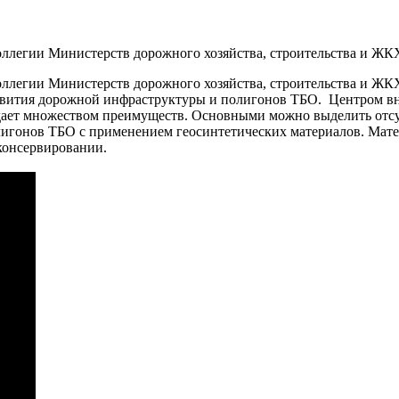
егии Министерств дорожного хозяйства, строительства и ЖКХ 
егии Министерств дорожного хозяйства, строительства и ЖКХ в
вития дорожной инфраструктуры и полигонов ТБО. Центром вни
ет множеством преимуществ. Основными можно выделить отсутс
олигонов ТБО с применением геосинтетических материалов. М
 консервировании.