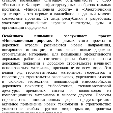
ставшее возможным благодаря сотрудничеству с ОАО
«Роснано» и Фондом инфраструктурных и образовательных
программ. «Инновационная дорога» и «Электрический
транспорт» - это первые и важнейшие на данный момент
совместные проекты. От лица республики в разработках
участвуют крупнейшие научные институты, вузы и
организации подрядчиков.
Особенного внимания заслуживает проект
«Инновационная дорога».
В рамках этого проекта в
дорожной отрасли развиваются новые направления,
внедряются инновации, в том числе новые дорожно-
строительные материалы. Для повышения эффективности
дорожных работ и снижения риска быстрого износа
дорожных покрытий в дородном строительстве начинают
использоваться материалы, признанные во всем мире. Это
целый ряд геосинтетических материалов: георешеток и
геосеток для строительства экопарковок, укрепления откосов
и склонов; геотекстиль, повышающий износостойкость
дорожного покрытия; фибробетонов; стеклопластиковой
арматуры; дренажных систем и водоотводов из
композиционных материалов и многого другого. Проекты
строительства инновационных дорог предусматривают
активное применение новых технологий в строительстве:
уплотнение слабых грунтов микровзрывами, пропитка