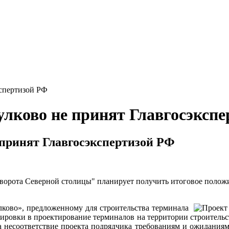
кспертизой РФ
улково не принят Главгосэксп
 принят Главгосэкспертизой РФ
орота Северной столицы" планирует получить итоговое положи
лково», предложенному для строительства терминала
ировки в проектирование терминалов на территории строитель
 несоответствие проекта подрядчика требованиям и ожиданиям