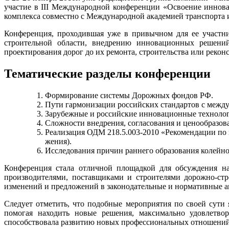
участие в III Меж­ду­народ­ной кон­фе­рен­ции «Ос­во­ение ин­н
комплекса сов­мест­но с Меж­ду­народ­ной ака­деми­ей транс­пор­та
Конференция, проходившая уже в привычном для ее участников
строительной области, внед­ре­нию инновационных решений 
проектирования дорог до их ремонта, строительства или рекон
Тематические разделы конференции
Фор­ми­рова­ние сис­те­мы До­рож­ных фон­дов РФ.
Пу­ти гар­мо­низа­ции рос­сий­ских стан­дартов с меж­д
За­рубеж­ные и рос­сий­ские ин­но­ваци­он­ные тех­но­лог
Слож­ности внед­ре­ния, сог­ла­сова­ния и це­но­об­ра­зо
Ре­али­зация ОДМ 218.5.003-2010 «Ре­комен­да­ции по пр
жения).
Исс­ле­дова­ния при­чин ран­не­го об­ра­зова­ния ко­лей­н
Конференция стала отличной площадкой для обсуждения на
производителями, поставщиками и строителями дорожно-ст
изменений и предложений в законодательные и нормативные а
Следует отметить, что подобные мероприятия по своей сути
помогая находить новые решения, максимально удовлетво
способствовала развитию новых профессиональных отношений