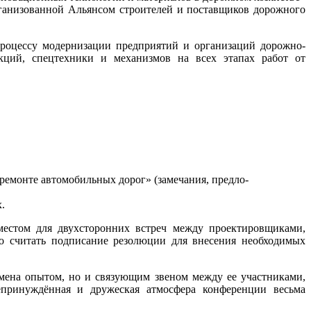
ве», организованной Альянсом строителей и поставщиков дорожного
ссу мо­дер­ни­зации предп­ри­ятий и организаций до­рож­но­-
к­ций, спецтехники и ме­ханиз­мов на всех этапах работ от
­мон­те ав­то­мобиль­ных до­рог» (за­меча­ния, пред­ло­
х.
местом для двухсторонних встреч между проектировщиками,
о считать подписание резолюции для внесения необходимых
бмена опытом, но и связующим звеном между ее участниками,
епринуждённая и дружеская атмосфера конференции весьма