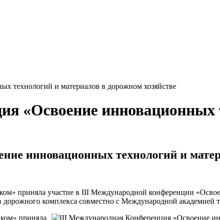
х технологий и материалов в дорож­ном хозяйстве
ия «Освоение инновационных 
ние инновационных технологий и матери
приняла участие в III Меж­ду­народ­ной кон­фе­рен­ции «Ос­во­ени
рожного комплекса сов­мест­но с Меж­ду­народ­ной ака­деми­ей тра
аком» приняла