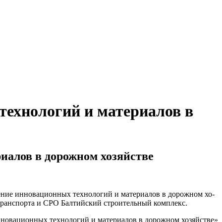
технологий и материалов в
алов в дорож­ном хозяйстве
е ин­но­ваци­он­ных тех­но­логий и ма­тери­алов в дорож­ном хо­
нс­пор­та и СРО Бал­тий­ский стро­итель­ный комп­лекс.