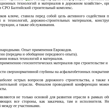
о­ваци­он­ных тех­но­логий и ма­тери­алов в дорож­ном хо­зяй­ст
 и СРО Бал­тий­ский стро­итель­ный комп­лекс.
 ключе, ставила перед собой цель активного со­дей­ствия проце
и технологий, дорожно-строительных ма­тери­алов, конс­тру
струкции, а также обслуживания.
у­народ­ны­ми. Опыт при­мене­ния Ев­ро­кодов.
ии (пе­реда­ча и обоб­ще­ние пе­редо­вого опы­та).
ва­ния но­вых тех­но­логий и ма­тери­алов.
и­мене­нию ге­осин­те­тичес­ких ма­тери­алов при стро­итель­стве и ре
ос­ти сверх­нор­ма­тив­ной глу­бины на ас­фаль­то­бетон­ных пок­ры­ти­я
иболее острых вопросов дорожного строительства, а также 
роительной отрасли. Финалом проводимой конференции можн
кты.
 являются не только основой для развития отрасли в рамках о
ряющих все стороны, как заказчика, там и исполнителя. Н
 между ее участниками.