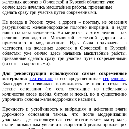
железных дорогах в Орловской и Курской областях: уже
сейчас здесь начались масштабные работы, призванные
сделать сразу три участка путей современными.
Не поезда в России хуже, а дороги – поэтому, из опасения
разрушающих железнодорожное полотно вибраций, и ездят
наши составы медленней. Но мириться с этим нельзя – так
решило руководство Московской железной дороги и…
приступило к модернизации. Идея была подхвачена, в
частности, на железных дорогах в Орловской и Курской
областях: уже сейчас здесь начались масштабные работы,
призванные сделать сразу три участка путей современными
(то есть – скоростными).
Для реконструкции используются самые современные
материалы:
геотекстиль
и его «родственница»
георешетка
.
Благодаря им появилась возможность не просто создавать
легкие основания (то есть состоящие из небольшого
количества слоев щебня, битума и песка), но и существенно
упрочнить склоны железнодорожных насыпей.
Прочность и устойчивость к вибрациям и действию влаги
дорожного основания такова, что после модернизации
участков, где используются геосинтетические материалы,
станет возможным увеличить скоростной режим проходящих