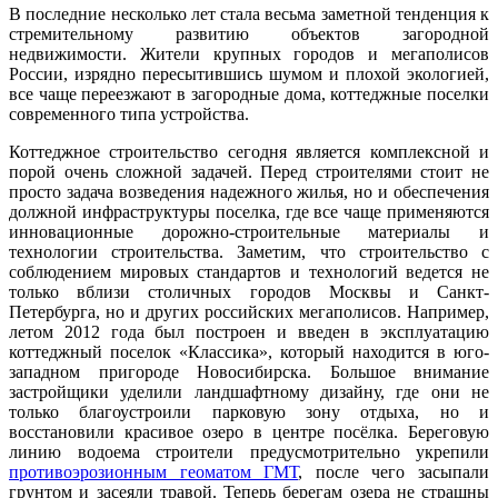
В последние несколько лет стала весьма заметной тенденция к
стремительному развитию объектов загородной
недвижимости. Жители крупных городов и мегаполисов
России, изрядно пересытившись шумом и плохой экологией,
все чаще переезжают в загородные дома, коттеджные поселки
современного типа устройства.
Коттеджное строительство сегодня является комплексной и
порой очень сложной задачей. Перед строителями стоит не
просто задача возведения надежного жилья, но и обеспечения
должной инфраструктуры поселка, где все чаще применяются
инновационные дорожно-строительные материалы и
технологии строительства. Заметим, что строительство с
соблюдением мировых стандартов и технологий ведется не
только вблизи столичных городов Москвы и Санкт-
Петербурга, но и других российских мегаполисов. Например,
летом 2012 года был построен и введен в эксплуатацию
коттеджный поселок «Классика», который находится в юго-
западном пригороде Новосибирска. Большое внимание
застройщики уделили ландшафтному дизайну, где они не
только благоустроили парковую зону отдыха, но и
восстановили красивое озеро в центре посёлка. Береговую
линию водоема строители предусмотрительно укрепили
противоэрозионным геоматом ГМТ
, после чего засыпали
грунтом и засеяли травой. Теперь берегам озера не страшны