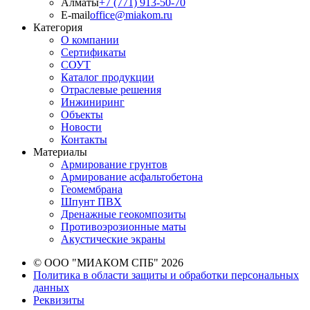
Алматы
+7 (771) 913-50-70
E-mail
office@miakom.ru
Категория
О компании
Сертификаты
СОУТ
Каталог продукции
Отраслевые решения
Инжиниринг
Объекты
Новости
Контакты
Материалы
Армирование грунтов
Армирование асфальтобетона
Геомембрана
Шпунт ПВХ
Дренажные геокомпозиты
Противоэрозионные маты
Акустические экраны
© ООО "МИАКОМ СПБ" 2026
Политика в области защиты и обработки персональных
данных
Реквизиты